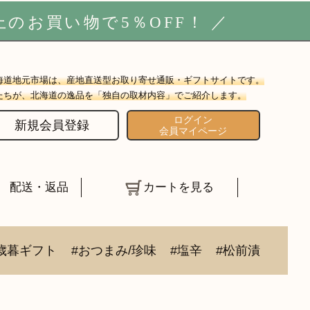
上のお買い物で5
％OFF
！ ／
海道地元市場は、産地直送型お取り寄せ通販・ギフトサイトです。
たちが、北海道の逸品を「独自の取材内容」でご紹介します。
ログイン
新規会員登録
会員マイページ
配送・返品
カートを見る
歳暮ギフト
#おつまみ/珍味
#塩辛
#松前漬