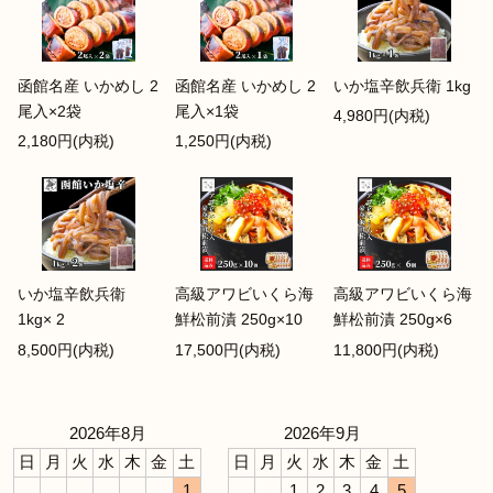
函館名産 いかめし 2
函館名産 いかめし 2
いか塩辛飲兵衛 1kg
尾入×2袋
尾入×1袋
4,980円(内税)
2,180円(内税)
1,250円(内税)
いか塩辛飲兵衛
高級アワビいくら海
高級アワビいくら海
1kg× 2
鮮松前漬 250g×10
鮮松前漬 250g×6
8,500円(内税)
17,500円(内税)
11,800円(内税)
2026年8月
2026年9月
日
月
火
水
木
金
土
日
月
火
水
木
金
土
1
1
2
3
4
5