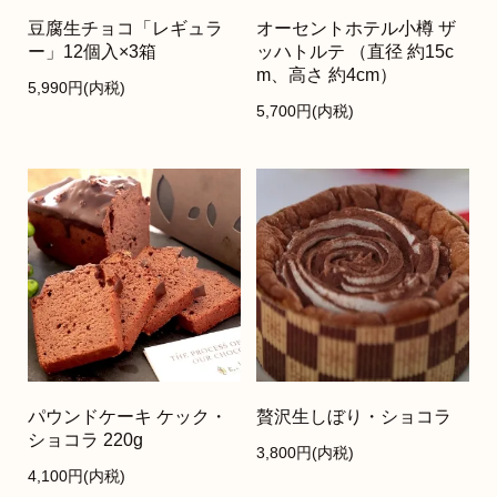
豆腐生チョコ「レギュラ
オーセントホテル小樽 ザ
ー」12個入×3箱
ッハトルテ （直径 約15c
m、高さ 約4cm）
5,990円(内税)
5,700円(内税)
パウンドケーキ ケック・
贅沢生しぼり・ショコラ
ショコラ 220g
3,800円(内税)
4,100円(内税)