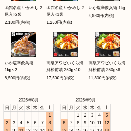
函館名産 いかめし 2
函館名産 いかめし 2
いか塩辛飲兵衛 1kg
尾入×2袋
尾入×1袋
4,980円(内税)
2,180円(内税)
1,250円(内税)
いか塩辛飲兵衛
高級アワビいくら海
高級アワビいくら海
1kg× 2
鮮松前漬 250g×10
鮮松前漬 250g×6
8,500円(内税)
17,500円(内税)
11,800円(内税)
2026年8月
2026年9月
日
月
火
水
木
金
土
日
月
火
水
木
金
土
1
1
2
3
4
5
2
3
4
5
6
7
8
6
7
8
9
10
11
12
9
10
11
12
13
14
15
13
14
15
16
17
18
19