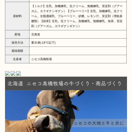
【ミルク】生乳、加糖練乳、生クリーム、無糖練乳、安定剤（グアー
ガム、カラギナンギナン）【ブルーベリー】生乳、加糖練乳、生クリ
原材料
ーム、全脂濃縮乳、ブルーベリー、砂糖、レモン汁、安定剤（増粘多
糖類）【抹茶】生乳、生クリーム、加糖練乳、無糖練乳、抹茶、安定
剤（グアーガム、カラギナンギナン）
産地
北海道
保存方法
要冷凍(-18°C以下)
賞味期限
生産者
ニセコ高橋牧場