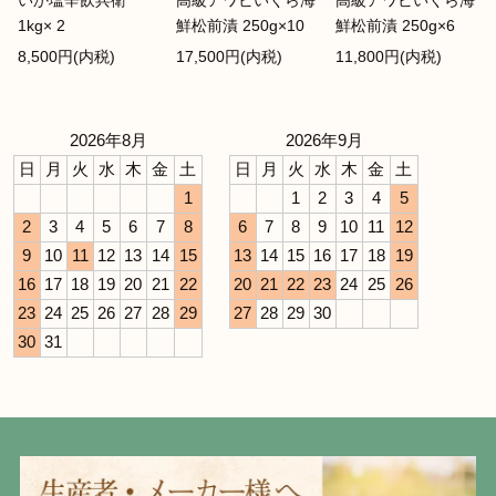
いか塩辛飲兵衛
高級アワビいくら海
高級アワビいくら海
1kg× 2
鮮松前漬 250g×10
鮮松前漬 250g×6
8,500円(内税)
17,500円(内税)
11,800円(内税)
2026年8月
2026年9月
日
月
火
水
木
金
土
日
月
火
水
木
金
土
1
1
2
3
4
5
2
3
4
5
6
7
8
6
7
8
9
10
11
12
9
10
11
12
13
14
15
13
14
15
16
17
18
19
16
17
18
19
20
21
22
20
21
22
23
24
25
26
23
24
25
26
27
28
29
27
28
29
30
30
31