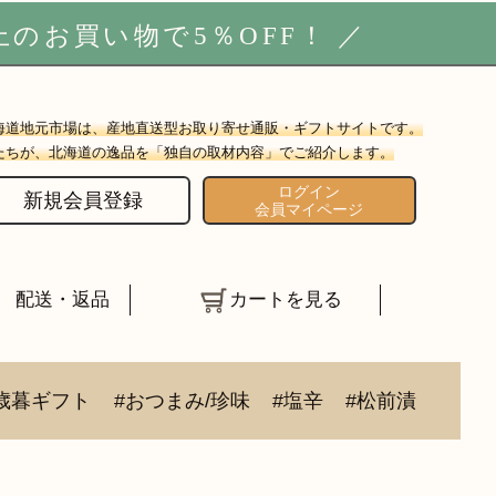
上のお買い物で5
％OFF
！ ／
海道地元市場は、産地直送型お取り寄せ通販・ギフトサイトです。
たちが、北海道の逸品を「独自の取材内容」でご紹介します。
ログイン
新規会員登録
会員マイページ
配送・返品
カートを見る
歳暮ギフト
#おつまみ/珍味
#塩辛
#松前漬