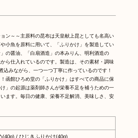
ション～～主原料の昆布は天皇献上昆としても名高い
藻や小魚を原料に用いて、「ふりかけ」を製造してい
サ」の醤油、「白扇酒造」の本みりん、明利酒造の
元から仕入れているのです。製造は、その素材・調味
り煮込みながら、一つ一つ丁寧に作っているのです！
さ！函館ひろめ堂の「ふりかけ」はすべての商品に保
かけ」の起源は薬剤師さんが栄養不足を補うための一
ています。毎日の健康、栄養不足解消、美味しさ、安
！
40g) / ひじきふりかけ(40g)