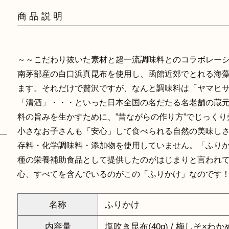
商品説明
～～こだわり抜いた素材と超一流調味料とのコラボレー
南茅部産の白口浜真昆布を使用し、函館近郊でとれる海
ます。それだけで贅沢ですが、なんと調味料は「ヤマヒ
「清酒」・・・といった日本全国の名だたる名老舗の蔵
料の旨みを生かすために、”昔ながらの作り方”でじっく
小さなお子さんも「安心」して食べられる自然の美味し
存料・化学調味料・添加物を使用していません。「ふり
種の栄養補助食品として提供したのがはじまりと言われ
心、すべてを含んでいるのがこの「ふりかけ」なのです
名称
ふりかけ
内容量
塩吹き昆布(40g) / 梅しそ×わかめ(