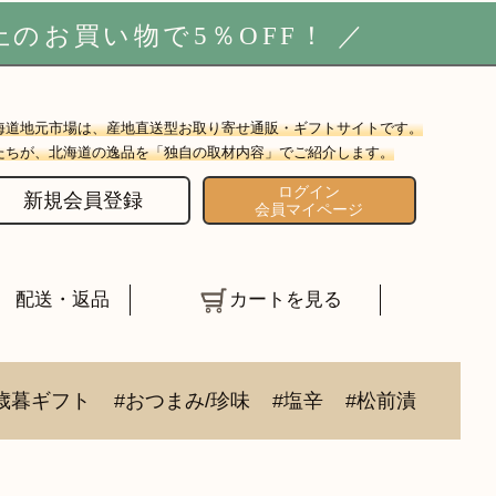
上のお買い物で5
％OFF
！ ／
海道地元市場は、産地直送型お取り寄せ通販・ギフトサイトです。
たちが、北海道の逸品を「独自の取材内容」でご紹介します。
ログイン
新規会員登録
会員マイページ
配送・返品
カートを見る
歳暮ギフト
#おつまみ/珍味
#塩辛
#松前漬