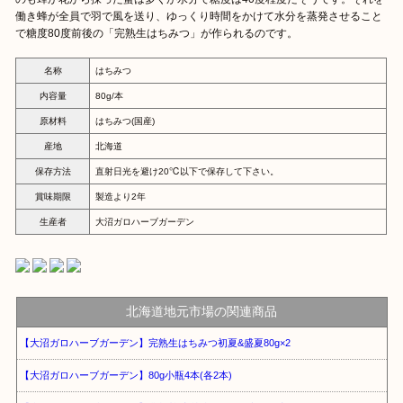
働き蜂が全員で羽で風を送り、ゆっくり時間をかけて水分を蒸発させること
で糖度80度前後の「完熟生はちみつ」が作られるのです。
名称
はちみつ
内容量
80g/本
原材料
はちみつ(国産)
産地
北海道
保存方法
直射日光を避け20℃以下で保存して下さい。
賞味期限
製造より2年
生産者
大沼ガロハーブガーデン
北海道地元市場の関連商品
【大沼ガロハーブガーデン】完熟生はちみつ初夏&盛夏80g×2
【大沼ガロハーブガーデン】80g小瓶4本(各2本)