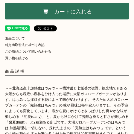
カートに入れる
返品について
特定商取引法に基づく表記
この商品について問い合わせる
買い物を続ける
商品説明
～～北海道産非加熱生はつみつ～～横津岳と七飯岳の裾野、観光地でもある
大沼からも程近い森林を分け入った場所に大沼ガロハーブガーデンがありま
す。はちみつは採取する花によって味が変わります。 そのため大沼ガロハー
ブガーデンの「完熟生はちみつ」の 味や風味は毎年変わりますし、その季節
によっても変化しています。春から夏にかけてはさっぱりした爽やかな味が
楽しめる 「初夏(early)」 と、夏から秋にかけて芳醇な香りと甘さが楽しめる
「盛夏(high)」 と2種類ある所以です。大沼ガロハーブガーデンのはちみつ
は 加熱処理を一切しない、採れたままの「 完熟生はちみつ 」です。という
のも蜂が花から採った蜜は多くが水分で糖度は40度程度だそうです。それを