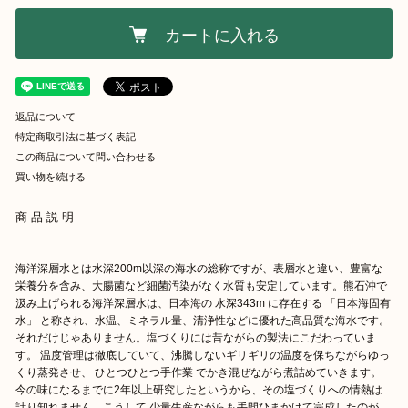
カートに入れる
返品について
特定商取引法に基づく表記
この商品について問い合わせる
買い物を続ける
商品説明
海洋深層水とは水深200m以深の海水の総称ですが、表層水と違い、豊富な
栄養分を含み、大腸菌など細菌汚染がなく水質も安定しています。熊石沖で
汲み上げられる海洋深層水は、日本海の 水深343m に存在する 「日本海固有
水」 と称され、水温、ミネラル量、清浄性などに優れた高品質な海水です。
それだけじゃありません。塩づくりには昔ながらの製法にこだわっていま
す。 温度管理は徹底していて、沸騰しないギリギリの温度を保ちながらゆっ
くり蒸発させ、 ひとつひとつ手作業 でかき混ぜながら煮詰めていきます。
今の味になるまでに2年以上研究したというから、その塩づくりへの情熱は
計り知れません。こうして 少量生産ながらも手間ひまかけて完成したのが