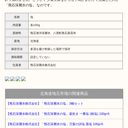
「熊石深層水の塩」 なのです。
名称
塩
内容量
各100g
原材料
熊石海洋深層水、八雲町熊石産昆布
産地
北海道
保存方法
多湿を避け乾燥した場所で保存
賞味期限
設定していない
生産者
熊石深層水株式会社
北海道地元市場の関連商品
【熊石深層水株式会社】「熊石深層水の塩」3種セット
【熊石深層水株式会社】「熊石深層水の塩」釜炊き 一番塩 (粗塩) 100g×5
【熊石深層水株式会社】「熊石深層水の塩」万葉の詩塩 藻塩 100g×5