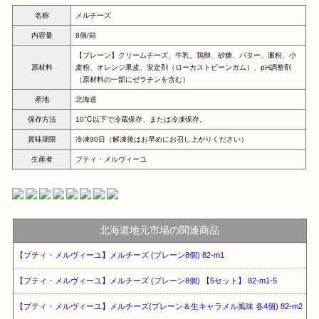
名称
メルチーズ
内容量
8個/箱
【プレーン】クリームチーズ、牛乳、鶏卵、砂糖、バター、澱粉、小
原材料
麦粉、オレンジ果皮、安定剤（ローカストビーンガム）、pH調整剤
（原材料の一部にゼラチンを含む）
産地
北海道
保存方法
10℃以下で冷蔵保存、または冷凍保存。
賞味期限
冷凍90日（解凍後はお早めにお召し上がりください）
生産者
プティ・メルヴィーユ
北海道地元市場の関連商品
【プティ・メルヴィーユ】メルチーズ (プレーン8個) 82-m1
【プティ・メルヴィーユ】メルチーズ (プレーン8個) 【5セット】 82-m1-5
【プティ・メルヴィーユ】メルチーズ(プレーン＆生キャラメル風味 各4個) 82-m2